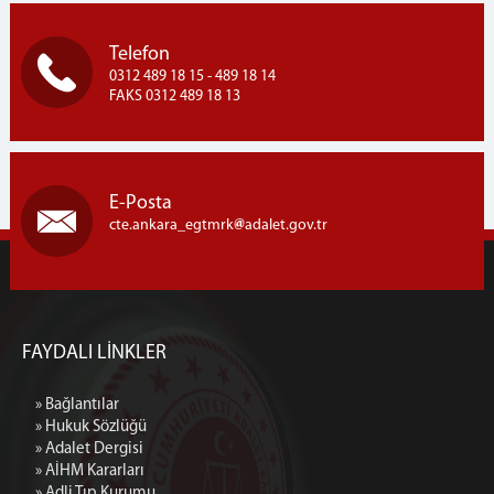
Telefon
0312 489 18 15 - 489 18 14
FAKS 0312 489 18 13
E-Posta
cte.ankara_egtmrk
adalet.gov.tr
FAYDALI LİNKLER
» Bağlantılar
» Hukuk Sözlüğü
» Adalet Dergisi
» AİHM Kararları
» Adli Tıp Kurumu