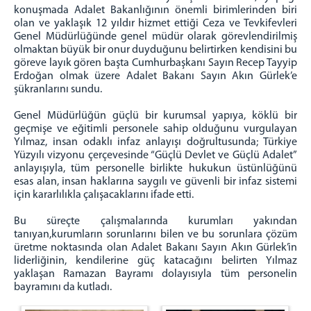
İDARÎ VE MALÎ İŞLER
konuşmada Adalet Bakanlığının önemli birimlerinden biri
olan ve yaklaşık 12 yıldır hizmet ettiği Ceza ve Tevkifevleri
BİLGİ İŞLEM
Genel Müdürlüğünde genel müdür olarak görevlendirilmiş
SOSYAL İŞLER VE SPOR
olmaktan büyük bir onur duyduğunu belirtirken kendisini bu
göreve layık gören başta Cumhurbaşkanı Sayın Recep Tayyip
ÖĞRENCİ İŞLERİ
Erdoğan olmak üzere Adalet Bakanı Sayın Akın Gürlek’e
Mevzuat
şükranlarını sundu.
KURUM RESİMLERİ
Genel Müdürlüğün güçlü bir kurumsal yapıya, köklü bir
KONUK ODALARI
geçmişe ve eğitimli personele sahip olduğunu vurgulayan
Yılmaz, insan odaklı infaz anlayışı doğrultusunda; Türkiye
MEDSİS
Yüzyılı vizyonu çerçevesinde “Güçlü Devlet ve Güçlü Adalet”
anlayışıyla, tüm personelle birlikte hukukun üstünlüğünü
MİSAFİRHANE
esas alan, insan haklarına saygılı ve güvenli bir infaz sistemi
için kararlılıkla çalışacaklarını ifade etti.
İLETİŞİM - ULAŞIM
Bu süreçte çalışmalarında kurumları yakından
tanıyan,kurumların sorunlarını bilen ve bu sorunlara çözüm
üretme noktasında olan Adalet Bakanı Sayın Akın Gürlek’in
liderliğinin, kendilerine güç katacağını belirten Yılmaz
yaklaşan Ramazan Bayramı dolayısıyla tüm personelin
bayramını da kutladı.