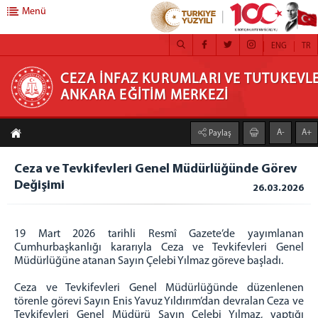
Menü
ENG
TR
CEZA İNFAZ KURUMLARI VE TUTUKEVLERİ
CEZA İNFAZ KURUMLARI VE TUTUKEVLE
ANKARA EĞİTİM MERKEZİ
PERSONELİ ANKARA EĞİTİM MERKEZİ
A-
A+
Paylaş
EĞİTİM MERKEZİ
Başkan
Ceza ve Tevkifevleri Genel Müdürlüğünde Görev
Başkan Yardımcısı
Değişimi
26.03.2026
Hakkımızda
Kadromuz
19 Mart 2026 tarihli Resmî Gazete’de yayımlanan
Birimlerimiz
Cumhurbaşkanlığı kararıyla Ceza ve Tevkifevleri Genel
PROGRAM GELİŞTİRME, ÖLÇME VE
Müdürlüğüne atanan Sayın Çelebi Yılmaz göreve başladı.
DEĞERLENDİRME
Ceza ve Tevkifevleri Genel Müdürlüğünde düzenlenen
SAĞLIK, PSİKO -SOSYAL HİZMETLER VE KRİZE
törenle görevi Sayın Enis Yavuz Yıldırım’dan devralan Ceza ve
MÜDAHALE
Tevkifevleri Genel Müdürü Sayın Çelebi Yılmaz, yaptığı