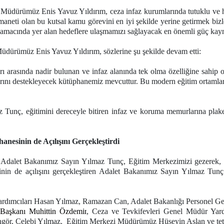
üdürümüz Enis Yavuz Yıldırım, ceza infaz kurumlarında tutuklu ve h
 emaneti olan bu kutsal kamu görevini en iyi şekilde yerine getirmek bi
el amacında yer alan hedeflere ulaşmamızı sağlayacak en önemli güç kayn
Müdürümüz Enis Yavuz Yıldırım, sözlerine şu şekilde devam etti:
asında nadir bulunan ve infaz alanında tek olma özelliğine sahip olan
larını destekleyecek kütüphanemiz mevcuttur. Bu modern eğitim ortamlar
Tunç, eğitimini dereceyle bitiren infaz ve koruma memurlarına plak
nesinin de Açılışını Gerçekleştirdi
Adalet Bakanımız Sayın Yılmaz Tunç, Eğitim Merkezimizi gezerek, yür
inin de açılışını gerçekleştiren Adalet Bakanımız Sayın Yılmaz Tun
dımcıları Hasan Yılmaz, Ramazan Can, Adalet Bakanlığı Personel Gene
 Başkanı Muhittin Özdemir
, Ceza ve Tevkifevleri Genel Müdür Ya
gör, Çelebi Yılmaz, Eğitim Merkezi Müdürümüz Hüseyin Aslan ve tetki