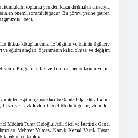
ükümlülerin topluma yeniden kazandırılmaları amacıyla
zlerin en önemli sorumluluğudur. Bu görevi yerine getiren
ağımızdır.” dedi.
 ihtisas kütüphanemiz ile bilginin ve bilimin ilgililere
ı ve eğitim araçları, öğrenmenin kalıcı olması ve değişim
et verdi. Program, infaz ve koruma memurlarının yemin
ütülen eğitim çalışmaları hakkında bilgi aldı. Eğitim
ç, Ceza ve Tevkifevleri Genel Müdürlüğü arşivlerinden
l Müdürü Turan Kuloğlu, Adli Sicil ve İstatistik Genel
rdımcıları Mehmet Yılmaz, Namık Kemal Varol, Hasan
k hâkimleri katıldı.