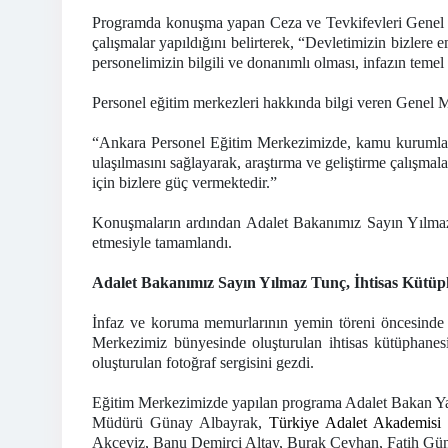
Programda konuşma yapan Ceza ve Tevkifevleri Genel M
çalışmalar yapıldığını belirterek, “Devletimizin bizlere
personelimizin bilgili ve donanımlı olması, infazın tem
Personel eğitim merkezleri hakkında bilgi veren Genel 
“Ankara Personel Eğitim Merkezimizde, kamu kurumları ar
ulaşılmasını sağlayarak, araştırma ve geliştirme çalışma
için bizlere güç vermektedir.”
Konuşmaların ardından Adalet Bakanımız Sayın Yılmaz 
etmesiyle tamamlandı.
Adalet Bakanımız Sayın Yılmaz Tunç, İhtisas Kütüpha
İnfaz ve koruma memurlarının yemin töreni öncesinde 
Merkezimiz bünyesinde oluşturulan ihtisas kütüphanes
oluşturulan fotoğraf sergisini gezdi.
Eğitim Merkezimizde yapılan programa Adalet Bakan Yar
Müdürü Günay Albayrak,
Türkiye Adalet Akademisi
Akceviz, Banu Demirci Altay, Burak Ceyhan, Fatih Gün