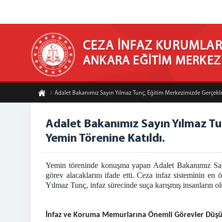
CEZA İNFAZ KURUMLARI
ANKARA EĞİTİM MERKEZ
Adalet Bakanımız Sayın Yılmaz Tunç, Eğitim Merkezimizde Gerçekle
Adalet Bakanımız Sayın Yılmaz Tu
Yemin Törenine Katıldı.
Yemin töreninde konuşma yapan Adalet Bakanımız Sayı
görev alacaklarını ifade etti. Ceza infaz sisteminin e
Yılmaz Tunç, infaz sürecinde suça karışmış insanların o
İnfaz ve Koruma Memurlarına Önemli Görevler Düş