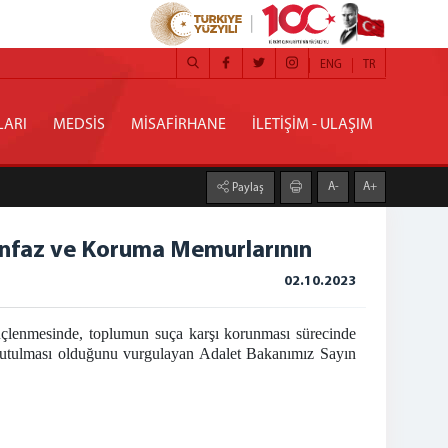
ENG
TR
LARI
MEDSİS
MİSAFİRHANE
İLETİŞİM - ULAŞIM
A-
A+
Paylaş
 İnfaz ve Koruma Memurlarının
02.10.2023
çlenmesinde, toplumun suça karşı korunması sürecinde
ak tutulması olduğunu vurgulayan Adalet Bakanımız Sayın