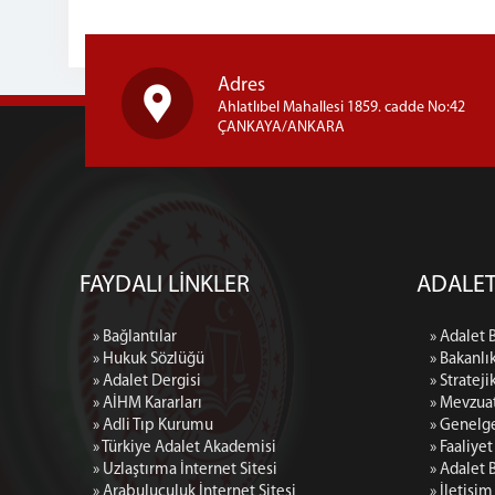
Adres
Ahlatlıbel Mahallesi 1859. cadde No:42
ÇANKAYA/ANKARA
FAYDALI LİNKLER
ADALET
» Bağlantılar
» Adalet 
» Hukuk Sözlüğü
» Bakanlı
» Adalet Dergisi
» Strateji
» AİHM Kararları
» Mevzua
» Adli Tıp Kurumu
» Genelg
» Türkiye Adalet Akademisi
» Faaliye
» Uzlaştırma İnternet Sitesi
» Adalet 
» Arabuluculuk İnternet Sitesi
» İletişim