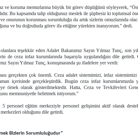
z ve koruma memurlarına büyük bir görev düştüğünü söyleyerek, “Öncel
lıdır. Bu kapsamda talip olduğunuz meslek ile şüphesiz ki toplumsal ö
 ve onurunun korunması sorumluluğu da artık sizlerin omuzlarında olaca
ğuna ve bu doğrultuda görev ifa ettiğine yürekten inanıyorum.” dedi.
 olanlara teşekkür eden Adalet Bakanımız Sayın Yılmaz Tunç, son yıll
in de ceza infaz kurumlarında başarıyla uygulandığını dile getirdi.
ımız Sayın Yılmaz Tunç, konuşmasında şu ifadelere yer verdi:
sı gerçekten çok önemli. Ceza adalet sistemimizi, infaz sistemimizi 
aman içerisinde gerçekleştirdik. Bugün ceza infaz kurumlarımızda y
lkeye örnek olarak gösterilmektedir. Hatta, Ceza ve Tevkifevleri Ge
uğunu memnuniyetle belirtmek istiyorum.”
ersonel eğitim merkeziyle personel gelişimini aktif olarak destek
 merkezleri olduğunu dile getirdi.
irmek Bizlerin Sorumluluğudur”