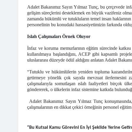
Adalet Bakanımız Sayın Yılmaz Tunç, bu çerçevede infa
gelişim süreçlerini desteklemek en büyük vazifeniz olma
zamanda hükümlü ve tutukluların temel insan haklarının
personelinin bu konudaki hassasiyetimizin farkında oldu
Islah Çalışmaları Örnek Oluyor
İnfaz ve koruma memurlarının eğitim sürecinde katkısı
kullanılmaya başlandığını, ACEP gibi kapsamlı projeler
uluslararası düzeyde ödül aldığını anlatan Adalet Bakan
“Tutuklu ve hükümlülerin yeniden topluma kazandırılma
getirmeye yönelik çok sayıda mevzuat ilerlemesini z
çalışmalarıyla somutlaşan ıslah faaliyetleri birçok ü
göndererek, o ülkelerin infaz sistemine katkıda bulund
Adalet Bakanımız Sayın Yılmaz Tunç konuşmasında, 5 p
çalışmalarının en dikkat çekici örneğinin personel eğitim
“Bu Kutsal Kamu Görevini En İyi Şekilde Yerine Get