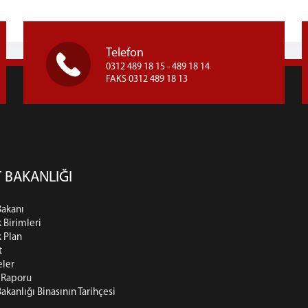
Telefon
0312 489 18 15 - 489 18 14
FAKS 0312 489 18 13
 BAKANLIĞI
Bakanı
k Birimleri
k Plan
t
eler
t Raporu
Bakanlığı Binasının Tarihçesi