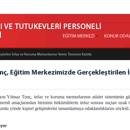
 VE TUTUKEVLERİ PERSONELİ
İ
EĞİTİM MERKEZİ
KONUK ODA
ştirilen İnfaz ve Koruma Memurlarının Yemin Törenine Katıldı.
nç, Eğitim Merkezimizde Gerçekleştirilen
n Yılmaz Tunç, infaz ve koruma memurlarının adalet sistemimin gü
n önemli amaçlarından birisinin hükümlülerin infaz sonrası suçtan uz
lumlu yönde kişisel gelişimlerini tamamlamaya odaklandıklarını söyledi.
üyor