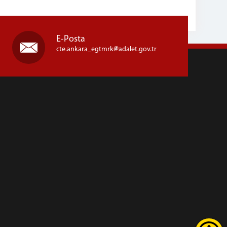
E-Posta
cte.ankara_egtmrk
adalet.gov.tr