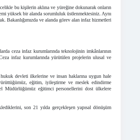
ikle bu kişilerin aklına ve yüreğine dokunarak onların
nemi yüksek bir alanda sorumluluk üstlenmektesiniz. Aynı
k. Bakanlığımızda ve alanda görev alan infaz hizmetleri
arda ceza infaz kurumlarında teknolojinin imkânlarının
 Ceza infaz kurumlarında yürütülen projelerin ulusal ve
hukuk devleti ilkelerine ve insan haklarına uygun hale
ürüttüğümüz, eğitim, iyileştirme ve meslek edindirme
nel Müdürlüğümüz eğitimci personellerini dost ülkelere
lediklerini, son 21 yılda gerçekleşen yapısal dönüşüm