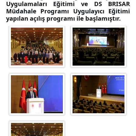
Uygulamaları Eğitimi ve DS BRISAR
İDARÎ VE MALÎ İŞLER
Müdahale Programı Uygulayıcı Eğitimi
BİLGİ İŞLEM
yapılan açılış programı ile başlamıştır.
SOSYAL İŞLER VE SPOR
ÖĞRENCİ İŞLERİ
Mevzuat
KURUM RESİMLERİ
KONUK ODALARI
MEDSİS
MİSAFİRHANE
İLETİŞİM - ULAŞIM