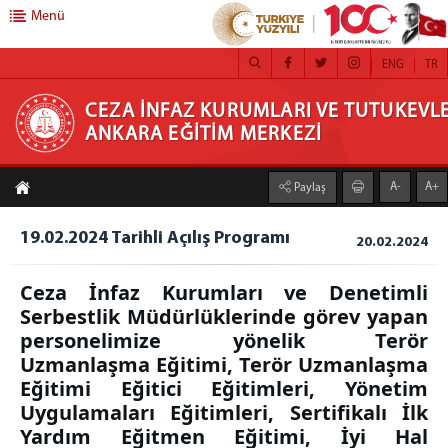
Menü
ENG
TR
CEZA İNFAZ KURUMLARI VE TUTUKEVLERİ
CEZA İNFAZ KURUMLARI VE TUTUKEVLE
ANKARA EĞİTİM MERKEZİ
PERSONELİ ANKARA EĞİTİM MERKEZİ
A-
A+
Paylaş
EĞİTİM MERKEZİ
Başkan
19.02.2024 Tarihli Açılış Programı
20.02.2024
Başkan Yardımcısı
Hakkımızda
Ceza İnfaz Kurumları ve Denetimli
Serbestlik Müdürlüklerinde görev yapan
Kadromuz
personelimize yönelik
Terör
Birimlerimiz
Uzmanlaşma Eğitimi, Terör Uzmanlaşma
PROGRAM GELİŞTİRME, ÖLÇME VE
Eğitimi Eğitici Eğitimleri, Yönetim
DEĞERLENDİRME
Uygulamaları Eğitimleri, Sertifikalı İlk
SAĞLIK, PSİKO -SOSYAL HİZMETLER VE KRİZE
Yardım Eğitmen Eğitimi, İyi Hal
MÜDAHALE