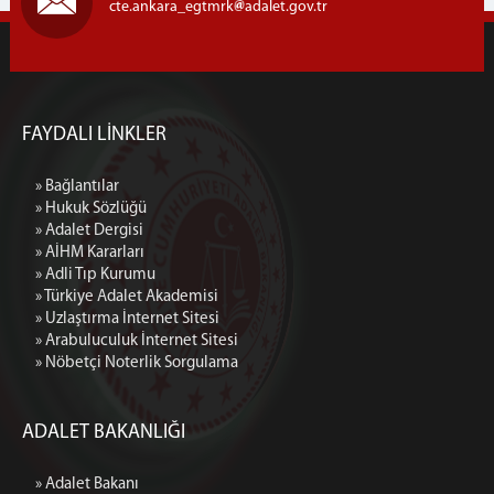
cte.ankara_egtmrk
adalet.gov.tr
FAYDALI LİNKLER
» Bağlantılar
» Hukuk Sözlüğü
» Adalet Dergisi
» AİHM Kararları
» Adli Tıp Kurumu
» Türkiye Adalet Akademisi
» Uzlaştırma İnternet Sitesi
» Arabuluculuk İnternet Sitesi
» Nöbetçi Noterlik Sorgulama
ADALET BAKANLIĞI
» Adalet Bakanı