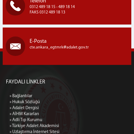
Telefon
0312 489 18 15 - 489 18 14
FAKS 0312 489 18 13
E-Posta
cte.ankara_egtmrk
adalet.gov.tr
FAYDALI LİNKLER
» Bağlantılar
» Hukuk Sözlüğü
» Adalet Dergisi
» AİHM Kararları
» Adli Tıp Kurumu
» Türkiye Adalet Akademisi
» Uzlaştırma İnternet Sitesi