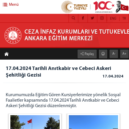
Menü
ENG
TR
CEZA İNFAZ KURUMLARI VE TUTUKEVLERİ
CEZA İNFAZ KURUMLARI VE TUTUKEVLE
ANKARA EĞİTİM MERKEZİ
PERSONELİ ANKARA EĞİTİM MERKEZİ
A-
A+
Paylaş
EĞİTİM MERKEZİ
Başkan
17.04.2024 Tarihli Anıtkabir ve Cebeci Askeri
Başkan Yardımcısı
Şehitliği Gezisi
17.04.2024
Hakkımızda
Kadromuz
Kurumumuzda Eğitim Gören Kursiyerlerimize yönelik Sosyal
Birimlerimiz
Faalietler kapsamında 17.04.2024 Tarihli Anıtkabir ve Cebeci
PROGRAM GELİŞTİRME, ÖLÇME VE
Askeri Şehitliği Gezisi düzenlenmiştir.
DEĞERLENDİRME
SAĞLIK, PSİKO -SOSYAL HİZMETLER VE KRİZE
MÜDAHALE