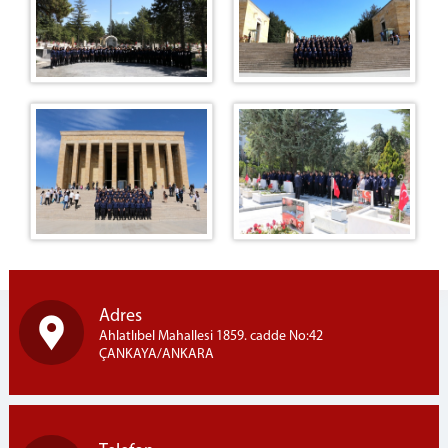
İDARÎ VE MALÎ İŞLER
BİLGİ İŞLEM
SOSYAL İŞLER VE SPOR
ÖĞRENCİ İŞLERİ
Mevzuat
KURUM RESİMLERİ
KONUK ODALARI
MEDSİS
MİSAFİRHANE
İLETİŞİM - ULAŞIM
Adres
Ahlatlıbel Mahallesi 1859. cadde No:42
ÇANKAYA/ANKARA